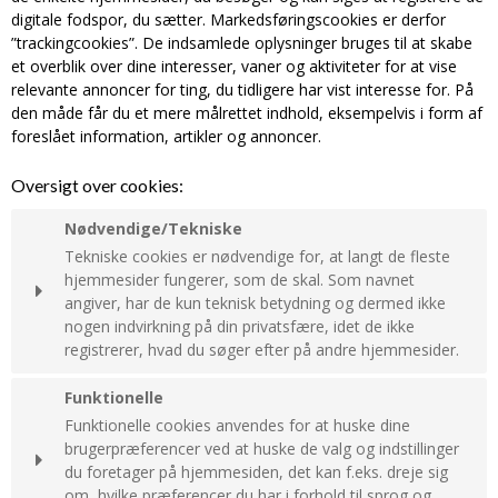
digitale fodspor, du sætter. Markedsføringscookies er derfor
”trackingcookies”. De indsamlede oplysninger bruges til at skabe
et overblik over dine interesser, vaner og aktiviteter for at vise
relevante annoncer for ting, du tidligere har vist interesse for. På
den måde får du et mere målrettet indhold, eksempelvis i form af
foreslået information, artikler og annoncer.
Oversigt over cookies:
Nødvendige/Tekniske
Tekniske cookies er nødvendige for, at langt de fleste
hjemmesider fungerer, som de skal. Som navnet
angiver, har de kun teknisk betydning og dermed ikke
nogen indvirkning på din privatsfære, idet de ikke
registrerer, hvad du søger efter på andre hjemmesider.
Cookie:
Udløber:
Funktionelle
Funktionelle cookies anvendes for at huske dine
PHPSESSID
Session
brugerpræferencer ved at huske de valg og indstillinger
Oprindelse:
du foretager på hjemmesiden, det kan f.eks. dreje sig
System
om, hvilke præferencer du har i forhold til sprog og