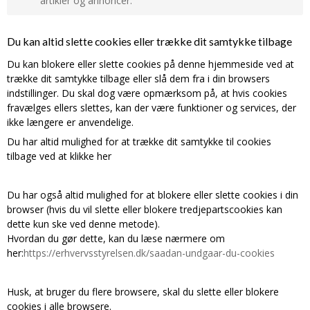
artikler og annoncer.
Beskrivelse:
Beskrivelse:
cart_session_info
30 dage
Gemmer information som benyttes af Google
Cookie:
Udløber:
Bruges til målretningsformål til at opbygge en profil
Oprindelse:
Analytics til at hjemmesidens stabilitet. Fra Google.
af den besøgendes interesser for at vise relevant
Du kan altid slette cookies eller trække dit samtykke tilbage
System
SAPISID
2 år
og personlige Google-annonceringer.
Du kan blokere eller slette cookies på denne hjemmeside ved at
_gat
1 minut
Beskrivelse:
Oprindelse:
Cookien bruges til at gemme gæstens sessions-id.
SIDCC
1 år
trække dit samtykke tilbage eller slå dem fra i din browsers
Google
Oprindelse:
Id'et bruges her til at forlænge, hvor lang tid
indstillinger. Du skal dog være opmærksom på, at hvis cookies
Google
Oprindelse:
Beskrivelse:
kundens kurv bliver husket af serveren, hvilket er
Google
fravælges ellers slettes, kan der være funktioner og services, der
Brugt af Google til at vise personligt tilpassede
Beskrivelse:
længere end den normale gæste-session.
annoncer og indsamle brugeroplysninger.
ikke længere er anvendelige.
Begrænser antallet af anmodninger fra google
Beskrivelse:
analytics for at få mere stabilitet. Fra Google.
Bruges til sikkerhed for at gemme digitale og
SESSION
Session
Du har altid mulighed for at trække dit samtykke til cookies
APISID
2 år
krypterede registreringer af en brugers Google-
tilbage ved at klikke her
Oprindelse:
_ga_XXXXXXXXXX
1 år
konto og seneste login-tidspunkt, som giver Google
Oprindelse:
Onpay
mulighed for at godkende brugere.
Google
Oprindelse:
Beskrivelse:
Google
Beskrivelse:
Du har også altid mulighed for at blokere eller slette cookies i din
Bruges af OnPay til at holde styr på din session.
NID
6
Brugt af Google til at vise personligt tilpassede
Beskrivelse:
browser (hvis du vil slette eller blokere tredjepartscookies kan
måneder
Oprindelse:
annoncer og indsamle brugeroplysninger.
Gemmer og tæller sidevisninger til Google
dette kun ske ved denne metode).
scrollHistory
Session
and 1
Google
Analytics.
dag
Hvordan du gør dette, kan du læse nærmere om
Oprindelse:
SID
2 år
Beskrivelse:
her:
https://erhvervsstyrelsen.dk/saadan-undgaar-du-cookies
System
Brugt af Google og indeholder et unikt ID til at
Oprindelse:
Beskrivelse:
huske præferencer og andre oplysninger, såsom
Google
Gemt i browseren's "SessionStorage". Bruges til at
dit foretrukne sprog.
Beskrivelse:
Husk, at bruger du flere browsere, skal du slette eller blokere
gemme sroll positionen af produktlisten.
Brugt af Google til at vise personligt tilpassede
cookies i alle browsere.
OGPC
1 måned