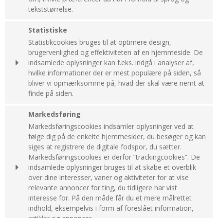
Beskrivelse:
tekststørrelse.
Denne cookie bruges af serveren til at holde styr
på din session.
Cookie:
Udløber:
Statistiske
cookie_consent
1 år
Statistikcookies bruges til at optimere design,
__Secure-3PSIDCC
2 år
Oprindelse:
brugervenlighed og effektiviteten af en hjemmeside. De
Oprindelse:
System
indsamlede oplysninger kan f.eks. indgå i analyser af,
Google
Beskrivelse:
hvilke informationer der er mest populære på siden, så
Beskrivelse:
Denne cookie bruges til at håndhæver dine
bliver vi opmærksomme på, hvad der skal være nemt at
Bruges til målretningsformål til at opbygge en profil
præferencer i forhold til cookies.
finde på siden.
af den besøgendes interesser for at vise relevant
og personlige Google-annonceringer.
_GRECAPTCHA
6
Cookie:
Udløber:
måneder
Markedsføring
Oprindelse:
__Secure-1PAPISID
2 år
Google
Markedsføringscookies indsamler oplysninger ved at
_ga
2 år
Oprindelse:
følge dig på de enkelte hjemmesider, du besøger og kan
Beskrivelse:
Oprindelse:
Google
Brugt af Google med formål at levere en
siges at registrere de digitale fodspor, du sætter.
Google
Beskrivelse:
risikoanalyse.
Markedsføringscookies er derfor ”trackingcookies”. De
Beskrivelse:
Bruges til målretningsformål til at opbygge en profil
indsamlede oplysninger bruges til at skabe et overblik
Gemmer en automatisk genereret id som benyttes
af den besøgendes interesser for at vise relevant
CONSENT
20 år
over dine interesser, vaner og aktiviteter for at vise
af Google Analytics. Fra Google.
og personlige Google-annonceringer.
Oprindelse:
relevante annoncer for ting, du tidligere har vist
Google
_gid
24 timer
__Secure-1PSID
2 år
interesse for. På den måde får du et mere målrettet
Beskrivelse:
Oprindelse:
indhold, eksempelvis i form af foreslået information,
Oprindelse:
Google gemmer præferencer for cookiesamtykke.
Google
Google