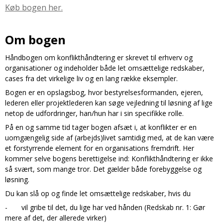
Køb bogen her.
Om bogen
Håndbogen om konflikthåndtering er skrevet til erhverv og
organisationer og indeholder både let omsættelige redskaber,
cases fra det virkelige liv og en lang række eksempler.
Bogen er en opslagsbog, hvor bestyrelsesformanden, ejeren,
lederen eller projektlederen kan søge vejledning til løsning af lige
netop de udfordringer, han/hun har i sin specifikke rolle.
På en og samme tid tager bogen afsæt i, at konflikter er en
uomgængelig side af (arbejds)livet samtidig med, at de kan være
et forstyrrende element for en organisations fremdrift. Her
kommer selve bogens berettigelse ind: Konflikthåndtering er ikke
så svært, som mange tror. Det gælder både forebyggelse og
løsning.
Du kan slå op og finde let omsættelige redskaber, hvis du
- vil gribe til det, du lige har ved hånden (Redskab nr. 1: Gør
mere af det, der allerede virker)