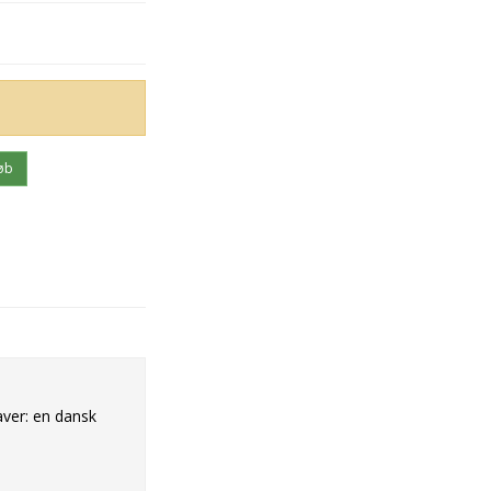
øb
aver: en dansk